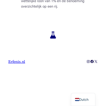
wettelijke loon van 1% en de benoeming
overzichtelijk op een rij.
Instagram
Faceboo
X
Erfenis.nl
Dutch