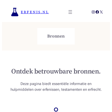
Ga
naar
Instagram
Faceboo
X
ERFENIS.NL
de
inhoud
Bronnen
Ontdek betrouwbare bronnen.
Deze pagina biedt essentiële informatie en
hulpmiddelen over erfenissen, testamenten en erfrecht.