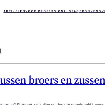
ARTIKELEN
VOOR PROFESSIONALS
FAQ
BRONNEN
OV
n
tussen broers en zussen
rfgenamen? Stappen, valkuilen en tips om onenigheid tusse