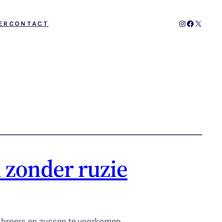
Instagram
Facebook
X
ER
CONTACT
 zonder ruzie
n broers en zussen te voorkomen.