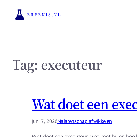
ERFENIS.NL
Tag:
executeur
Wat doet een exec
juni 7, 2026
Nalatenschap afwikkelen
Wat doet een executeur, wat kost hij en hoe 