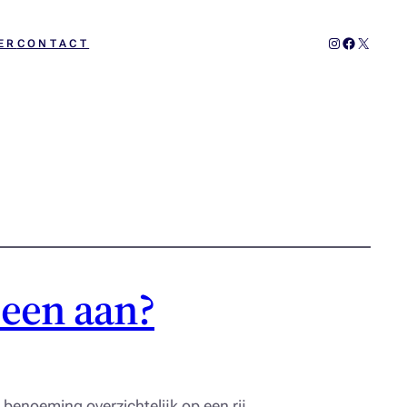
Instagram
Facebook
X
ER
CONTACT
 een aan?
benoeming overzichtelijk op een rij.