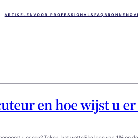
ARTIKELEN
VOOR PROFESSIONALS
FAQ
BRONNEN
OV
uteur en hoe wijst u er
benoemt u er een? Taken, het wettelijke loon van 1% en de 