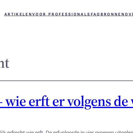
ARTIKELEN
VOOR PROFESSIONALS
FAQ
BRONNEN
OV
ht
wie erft er volgens de
jk erfrecht wie erft. De erfvolgorde in vier groepen uitgel