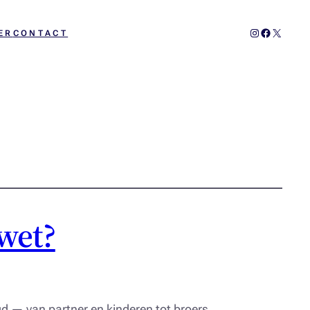
Instagram
Facebook
X
ER
CONTACT
 wet?
egd — van partner en kinderen tot broers,