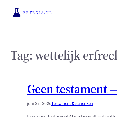
ERFENIS.NL
Tag:
wettelijk erfrec
Geen testament — 
juni 27, 2026
Testament & schenken
Is er geen testament? Dan bepaalt het wetteli