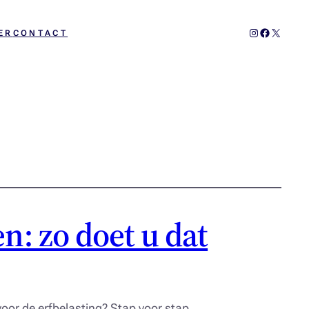
Instagram
Facebook
X
ER
CONTACT
: zo doet u dat
or de erfbelasting? Stap voor stap