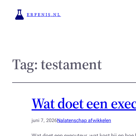
ERFENIS.NL
Tag:
testament
Wat doet een exec
juni 7, 2026
Nalatenschap afwikkelen
Wat doet een executeur, wat kost hij en hoe 