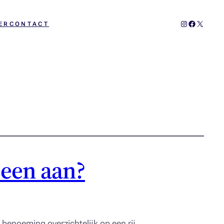
Instagram
Facebook
X
ER
CONTACT
 een aan?
benoeming overzichtelijk op een rij.