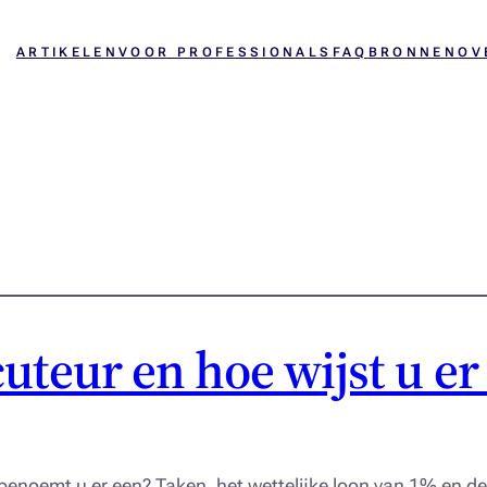
ARTIKELEN
VOOR PROFESSIONALS
FAQ
BRONNEN
OV
uteur en hoe wijst u er
benoemt u er een? Taken, het wettelijke loon van 1% en de 