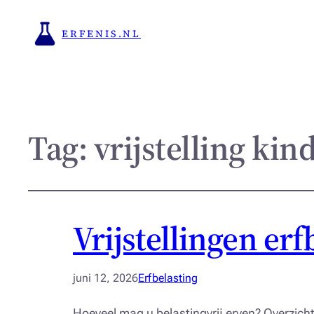
ERFENIS.NL
Tag:
vrijstelling kin
Vrijstellingen erf
juni 12, 2026
Erfbelasting
Hoeveel mag u belastingvrij erven? Overzicht 