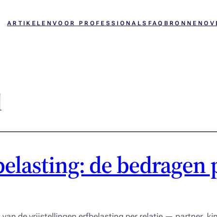
ARTIKELEN
VOOR PROFESSIONALS
FAQ
BRONNEN
OV
d
belasting: de bedragen p
van de vrijstellingen erfbelasting per relatie — partner, ki