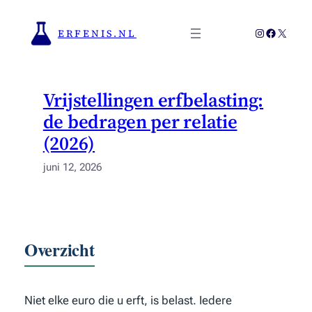
Ga
naar
Instagram
Faceboo
X
ERFENIS.NL
de
inhoud
Vrijstellingen erfbelasting:
de bedragen per relatie
(2026)
juni 12, 2026
Overzicht
Niet elke euro die u erft, is belast. Iedere