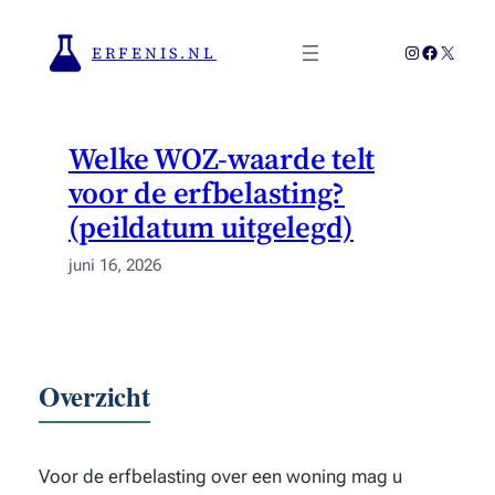
Ga
naar
Instagram
Faceboo
X
ERFENIS.NL
de
inhoud
Welke WOZ-waarde telt
voor de erfbelasting?
(peildatum uitgelegd)
juni 16, 2026
Overzicht
Voor de erfbelasting over een woning mag u