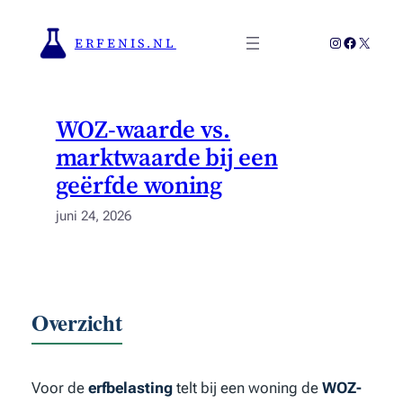
Ga
naar
Instagram
Faceboo
X
ERFENIS.NL
de
inhoud
WOZ-waarde vs.
marktwaarde bij een
geërfde woning
juni 24, 2026
Overzicht
Voor de
erfbelasting
telt bij een woning de
WOZ-