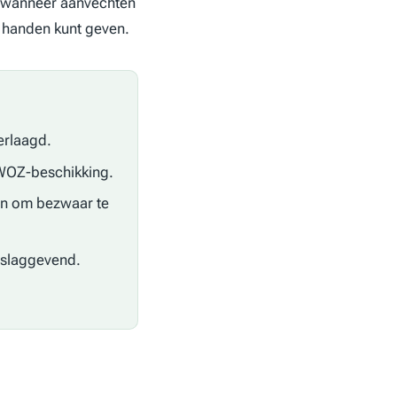
 u wanneer aanvechten
t handen kunt geven.
erlaagd.
WOZ-beschikking.
n om bezwaar te
rslaggevend.