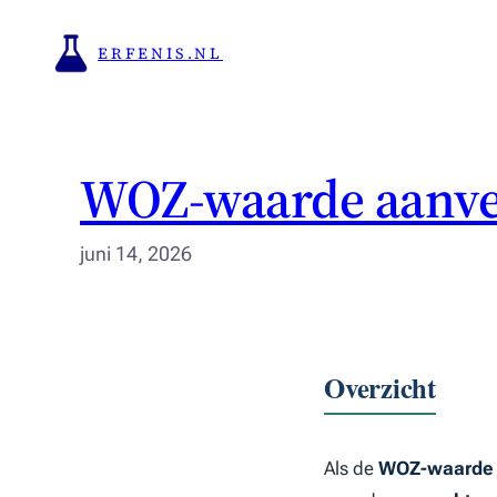
Ga
naar
ERFENIS.NL
de
inhoud
WOZ-waarde aanvec
juni 14, 2026
Overzicht
Als de
WOZ-waarde