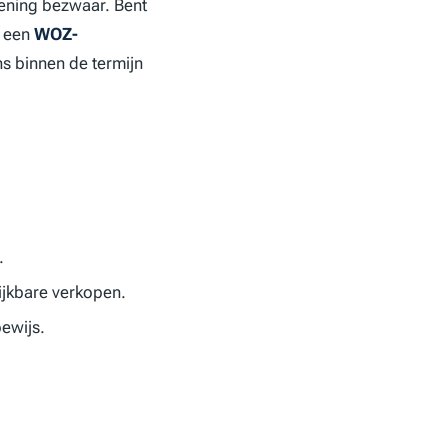
ening bezwaar. Bent
t een
WOZ-
s binnen de termijn
.
lijkbare verkopen.
ewijs.