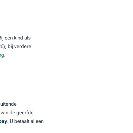
j een kind als
6); bij verdere
ng
.
luitende
 van de geërfde
pay
. U betaalt alleen