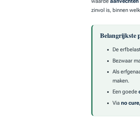
waarde
aanvechten
zinvol is, binnen wel
Belangrijkste 
De erfbelas
Bezwaar maa
Als erfgen
maken.
Een goede
Via
no cure