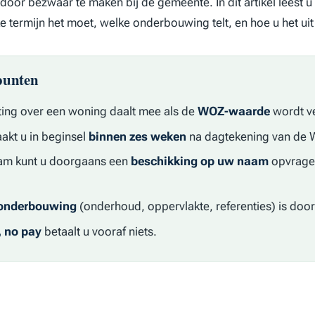
door bezwaar te maken bij de gemeente. In dit artikel leest
ke termijn het moet, welke onderbouwing telt, en hoe u het ui
punten
ting over een woning daalt mee als de
WOZ-waarde
wordt v
kt u in beginsel
binnen zes weken
na dagtekening van de 
aam kunt u doorgaans een
beschikking op uw naam
opvrage
onderbouwing
(onderhoud, oppervlakte, referenties) is doo
, no pay
betaalt u vooraf niets.