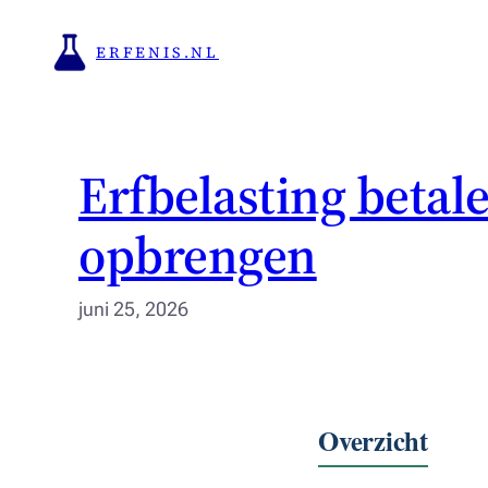
Ga
naar
ERFENIS.NL
de
inhoud
Erfbelasting betale
opbrengen
juni 25, 2026
Overzicht