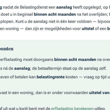
ng
nadat de Belastingdienst een
aanslag
heeft opgelegd, op 
 doet u in beginsel
binnen acht maanden
na het overlijden; 
plopen. Kunt u de aanslag niet in één keer voldoen — bijvo
een woning — dan zijn er mogelijkheden voor
uitstel
of een
b
punten
 erfbelasting moet doorgaans
binnen acht maanden
na over
as ná de
aanslag
; de betaaltermijn staat op de aanslag zelf.
geven of betalen kan
belastingrente
kosten — vraag op tijd uit
d vast in een woning, dan is er onder voorwaarden
uitstel van
f uit wat u kwijt bent met de
erfbelasting berekenen
-uitleg.