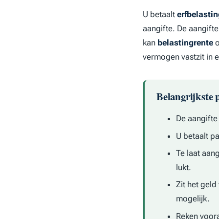
U betaalt
erfbelasti
aangifte. De aangifte
kan
belastingrente
o
vermogen vastzit in 
Belangrijkste 
De aangifte
U betaalt p
Te laat aan
lukt.
Zit het gel
mogelijk.
Reken voora