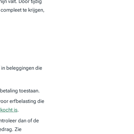
jn valt. Door tijdig
d compleet te krijgen,
 in beleggingen die
etaling toestaan.
voor erfbelasting die
rkocht is
.
troleer dan of de
edrag. Zie