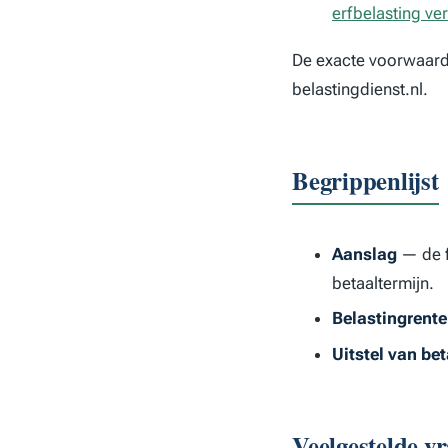
erfbelasting v
De exacte voorwaarde
belastingdienst.nl.
Begrippenlijst
Aanslag
— de f
betaaltermijn.
Belastingrente
Uitstel van bet
Veelgestelde v