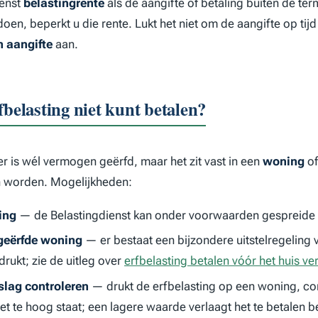
ienst
belastingrente
als de aangifte of betaling buiten de termi
 doen, beperkt u die rente. Lukt het niet om de aangifte op tij
n aangifte
aan.
fbelasting niet kunt betalen?
r is wél vermogen geërfd, maar het zit vast in een
woning
of
 worden. Mogelijkheden:
ing
— de Belastingdienst kan onder voorwaarden gespreide b
 geërfde woning
— er bestaat een bijzondere uitstelregeling 
rukt; zie de uitleg over
erfbelasting betalen vóór het huis ve
slag controleren
— drukt de erfbelasting op een woning, con
 te hoog staat; een lagere waarde verlaagt het te betalen b